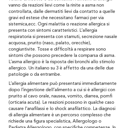
vanno da reazioni lievi come la rinite a asma non
controllata, dalle dermatiti lievi da contatto a quelle
gravi ed estese che necessitano farmaci per via
sistemica,ecc. Ogni malattia o reazione allergica si
presenta con sintomi caratteristici. L’allergia
respiratoria si presenta con starnuti, secrezione nasale
acquosa, prurito (naso, palato, orecchie),
congiuntivite. Tosse e difficoltà a respirare sono
sintomi che possono precedere la comparsa di asma.
L’asma allergico è la risposta dei bronchi allo stimolo
allergico. Un italiano su 3 è affetto da una delle due
patologie o da entrambe.
L’allergia alimentare può presentarsi immediatamente
dopo l’ingestione dell’alimento a cui si è allergici con
prurito al cavo orale, nausea, vomito, diarrea, pomfi
(orticaria acuta). Le reazioni possono in qualche caso
causare l’anafilassi e lo shock anafilattico. La diagnosi
di allergia alimentare è un percorso complesso che
richiede una figura specialistica, Allergologo o
Pediatra Allergologo, con specifiche competenze. In