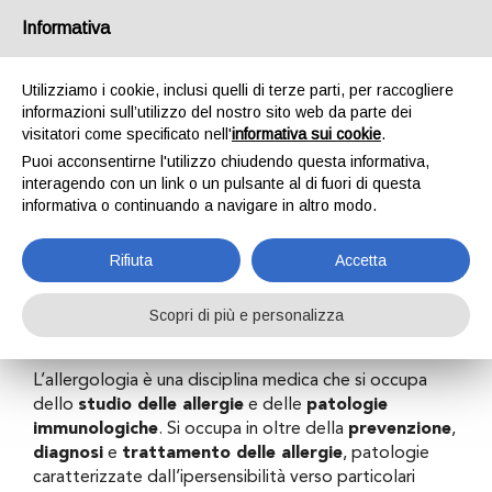
Informativa
Utilizziamo i cookie, inclusi quelli di terze parti, per raccogliere
informazioni sull’utilizzo del nostro sito web da parte dei
visitatori come specificato nell'
informativa sui cookie
.
Puoi acconsentirne l'utilizzo chiudendo questa informativa,
Allergologia
interagendo con un link o un pulsante al di fuori di questa
informativa o continuando a navigare in altro modo.
Rifiuta
Accetta
Home
Attività
Visite specialistiche
Allergologia
Scopri di più e personalizza
L’allergologia è una disciplina medica che si occupa
dello
studio delle allergie
e delle
patologie
immunologiche
. Si occupa in oltre della
prevenzione
,
diagnosi
e
trattamento delle allergie
, patologie
caratterizzate dall’ipersensibilità verso particolari