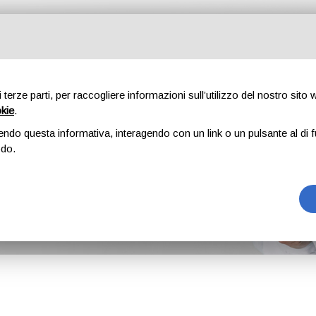
ti
Corsi
Ambulatori
Novità
Blog
Guide gratuite
Lav
di terze parti, per raccogliere informazioni sull’utilizzo del nostro sito
okie
.
endo questa informativa, interagendo con un link o un pulsante al di f
odo.