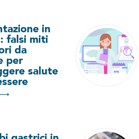
tazione in
 falsi miti
ori da
e per
ggere salute
essere
bi gastrici in