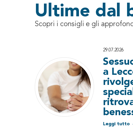
Ultime dal 
Scopri i consigli e gli approfon
29.07.2026
Sessuo
a Lec
rivolg
specia
ritrova
benes
Leggi tutto