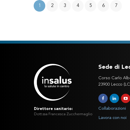
1
2
3
4
5
6
7
Sede di Le
Corso Carlo Alb
23900 Lecco (LC
Collaborazioni
Direttore sanitario:
Dott.ssa Francesca Zucchermaglio
Lavora con noi