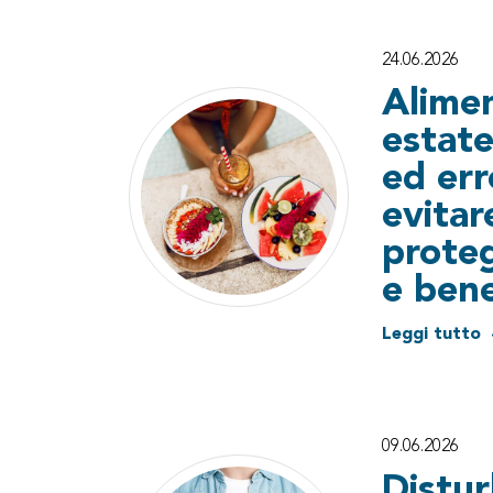
24.06.2026
Alimen
estate:
ed err
evitar
prote
e ben
Leggi tutto
09.06.2026
Distur