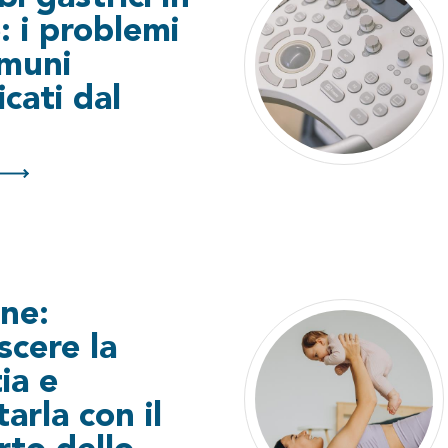
: i problemi
omuni
icati dal
ine:
scere la
ia e
tarla con il