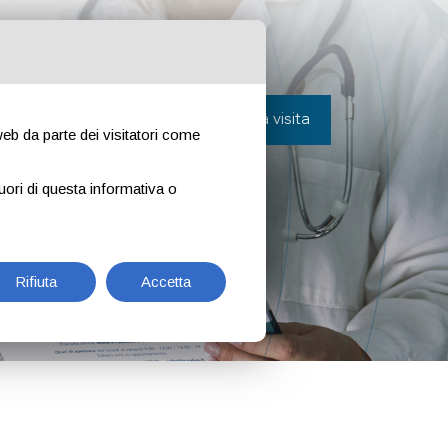
ora con noi
Contatti
Prenota una visita
 web da parte dei visitatori come
uori di questa informativa o
Rifiuta
Accetta