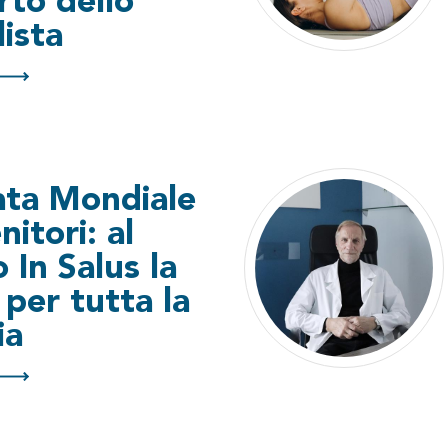
to dello
lista
ata Mondiale
nitori: al
 In Salus la
 per tutta la
ia