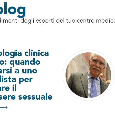
blog
dimenti degli esperti del tuo centro medico
logia clinica
co: quando
ersi a uno
lista per
re il
sere sessuale