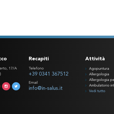
cco
Recapiti
Attività
erto, 17/A
Telefono
Agopuntura
+39 0341 367512
)
Allergologia
Allergologia pe
Email
Ambulatorio inf
info@in-salus.it
Vedi tutto