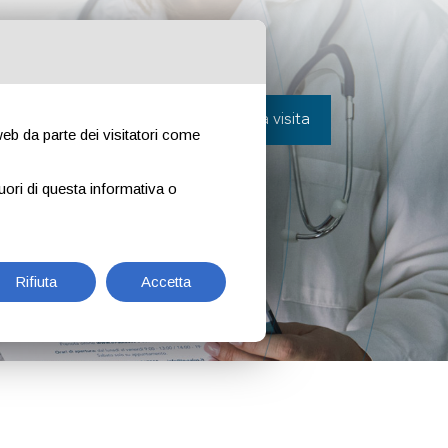
avora con noi
Contatti
Prenota una visita
 web da parte dei visitatori come
uori di questa informativa o
Rifiuta
Accetta