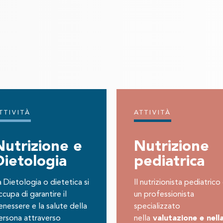
TTIVITÀ
ATTIVITÀ
Nutrizione e
Nutrizione
Dietologia
pediatrica
a Dietologia o dietetica si
Il nutrizionista pediatrico
cupa di garantire il
un professionista
enessere e la salute della
specializzato
ersona attraverso
nella
valutazione e nell