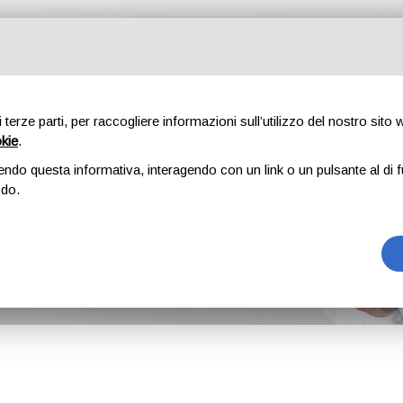
isti
Corsi
Ambulatori
Novità
Blog
Guide gratuite
L
di terze parti, per raccogliere informazioni sull’utilizzo del nostro sito
okie
.
endo questa informativa, interagendo con un link o un pulsante al di f
acopo
odo.