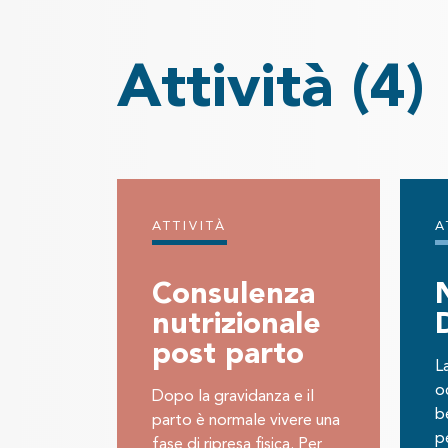
Attività
(4)
ATTIVITÀ
A
Consulenza
nutrizionale
post parto
L
oc
Dopo la gravidanza e il
b
parto è normale vivere una
p
fase di ripresa fisica. Per