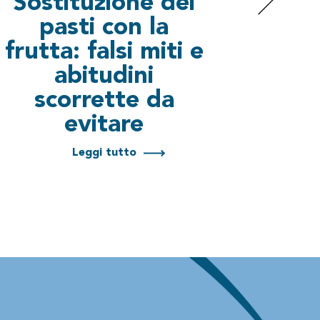
Sostituzione dei
Nu
pasti con la
spor
frutta: falsi miti e
i
abitudini
scorrette da
evitare
Leggi tutto