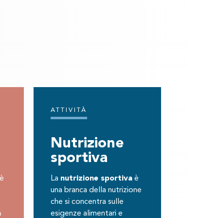
ATTIVITÀ
Nutrizione
sportiva
 è
La
nutrizione sportiva
è
una branca della nutrizione
che si concentra sulle
a
esigenze alimentari e