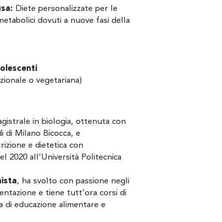
usa:
Diete personalizzate per le
tabolici dovuti a nuove fasi della
dolescenti
izionale o vegetariana)
agistrale in biologia, ottenuta con
i di Milano Bicocca, e
trizione e dietetica con
el 2020 all’Università Politecnica
nista
, ha svolto con passione negli
mentazione e tiene tutt’ora corsi di
za di educazione alimentare e