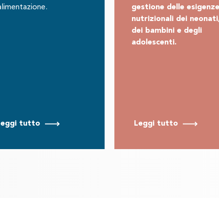
’alimentazione.
gestione delle esigenz
nutrizionali dei neonati
dei bambini e degli
adolescenti.
eggi tutto
Leggi tutto