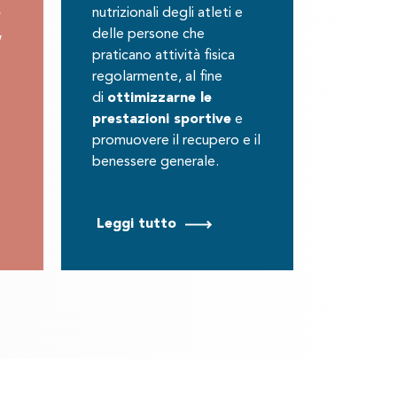
e
nutrizionali degli atleti e
,
delle persone che
praticano attività fisica
regolarmente, al fine
di
ottimizzar
n
e le
prestazioni sportive
e
promuovere il recupero e il
benessere generale.
Leggi tutto