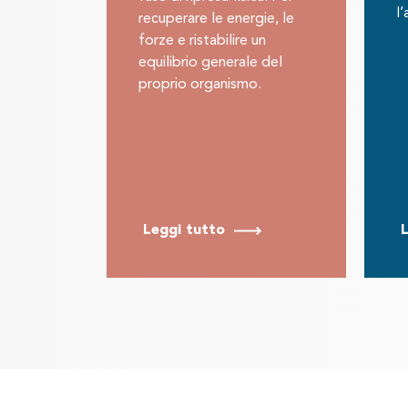
l
recuperare le energie, le
forze e ristabilire un
equilibrio generale del
proprio organismo.
Leggi tutto
L