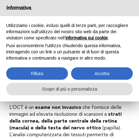
Informativa
Utilizziamo i cookie, inclusi quelli di terze parti, per raccogliere
informazioni sull’utilizzo del nostro sito web da parte dei
visitatori come specificato nell'
informativa sui cookie
.
Puoi acconsentirne l'utilizzo chiudendo questa informativa,
OCT oculistica
interagendo con un link o un pulsante al di fuori di questa
informativa o continuando a navigare in altro modo.
Rifiuta
Accetta
Home
Attività
Visite specialistiche
OCT oculistica
Scopri di più e personalizza
L’OCT è un
esame non invasivo
che fornisce delle
immagini ad elevata risoluzione di scansioni a
strati
della cornea, della parte centrale della retina
(macula) e della testa del nervo ottico
(papilla).
L’analisi computerizzata dei tessuti permette di