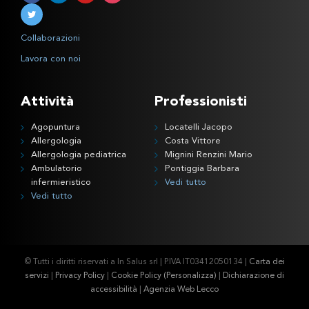
Collaborazioni
Lavora con noi
Attività
Professionisti
Agopuntura
Locatelli Jacopo
Allergologia
Costa Vittore
Allergologia pediatrica
Mignini Renzini Mario
Ambulatorio
Pontiggia Barbara
infermieristico
Vedi tutto
Vedi tutto
© Tutti i diritti riservati a In Salus srl | P.IVA IT03412050134 |
Carta dei
servizi
|
Privacy Policy
|
Cookie Policy
(Personalizza)
|
Dichiarazione di
accessibilità
|
Agenzia Web Lecco