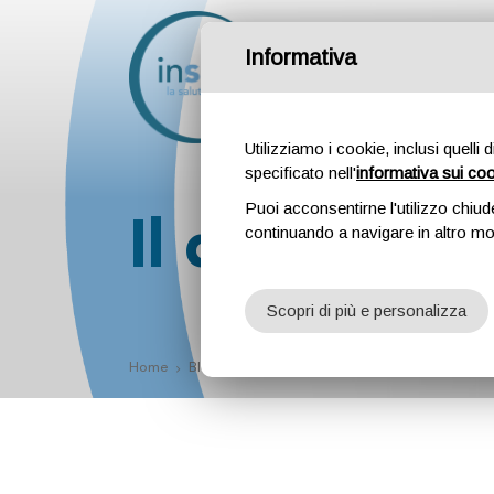
Informativa
Attività
Professionis
Utilizziamo i cookie, inclusi quelli 
specificato nell'
informativa sui co
Puoi acconsentirne l'utilizzo chiud
Il dolore g
continuando a navigare in altro m
Scopri di più e personalizza
Home
Blog
Il dolore ginecologico