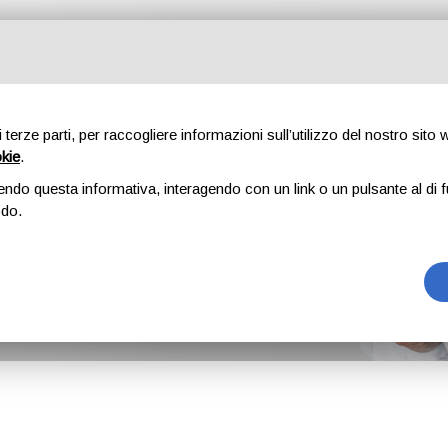
ti
Corsi
Ambulatori
Novità
Blog
Guide gratuite
Lav
di terze parti, per raccogliere informazioni sull’utilizzo del nostro sito
okie
.
endo questa informativa, interagendo con un link o un pulsante al di f
inecologico
odo.