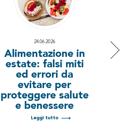
24.06.2026
Alimentazione in
Scre
estate: falsi miti
l’im
ed errori da
p
evitare per
mamm
proteggere salute
e benessere
gin
v
Leggi tutto