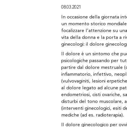
08.03.2021
In occasione della giornata int
un momento storico mondiale 
focalizzare l’attenzione su un
vita della donna e la porta a r
ginecologi: il dolore ginecolog
Il dolore è un sintomo che pu
psicologiche passando per tutte
partire dal dolore mestruale (d
infiammatorio, infettivo, neop
(vulvovaginiti, lesioni erpetich
al dolore legato ad alcune pat
endometriosi, cisti ovariche, s
disturbi del tono muscolare, atr
(interventi ginecologici, esiti 
mediche (ad es. radioterapia).
Il dolore ginecologico per ovvi