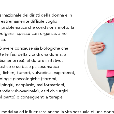
ernazionale dei diritti della donna e in
estremamente difficile voglio
a problematica che condiziona molto la
ivolgersi, spesso con urgenza, a noi
ico.
ò avere concause sia biologiche che
 le fasi della vita di una donna, a
ismenorrea), al dolore irritativo,
lastico o su base psicosomatica
e, lichen, tumori, vulvodinia, vaginismo),
ologie ginecologiche (fibromi,
alpingiti, neoplasie, malformazioni,
ofia vulvovaginale), esiti chirurgici
del parto) o conseguenti a terapie
 motivi va ad influenzare anche la vita sessuale di una donna