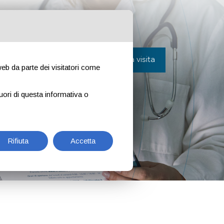
ora con noi
Contatti
Prenota una visita
 web da parte dei visitatori come
uori di questa informativa o
Rifiuta
Accetta