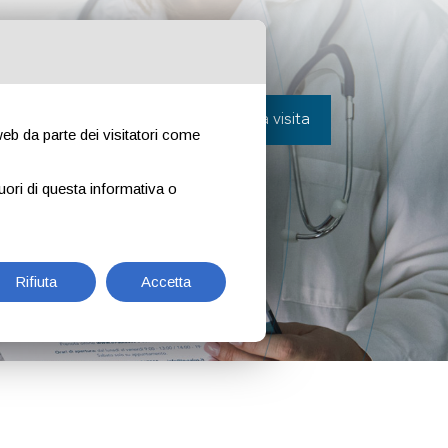
vora con noi
Contatti
Prenota una visita
 web da parte dei visitatori come
uori di questa informativa o
Rifiuta
Accetta