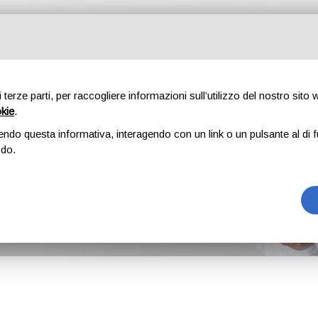
isti
Corsi
Ambulatori
Novità
Blog
Guide gratuite
La
di terze parti, per raccogliere informazioni sull’utilizzo del nostro sito
okie
.
endo questa informativa, interagendo con un link o un pulsante al di f
odo.