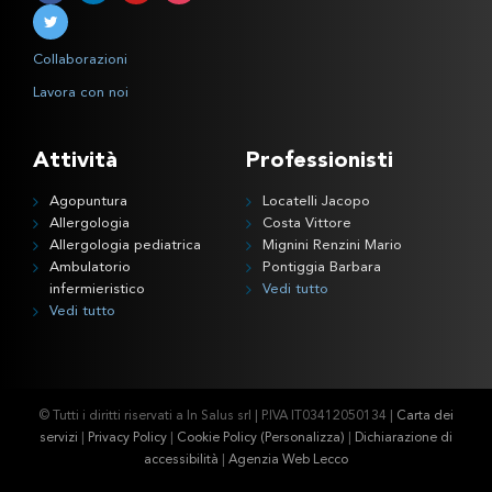
Collaborazioni
Lavora con noi
Attività
Professionisti
Agopuntura
Locatelli Jacopo
Allergologia
Costa Vittore
Allergologia pediatrica
Mignini Renzini Mario
Ambulatorio
Pontiggia Barbara
infermieristico
Vedi tutto
Vedi tutto
© Tutti i diritti riservati a In Salus srl | P.IVA IT03412050134 |
Carta dei
servizi
|
Privacy Policy
|
Cookie Policy
(Personalizza)
|
Dichiarazione di
accessibilità
|
Agenzia Web Lecco