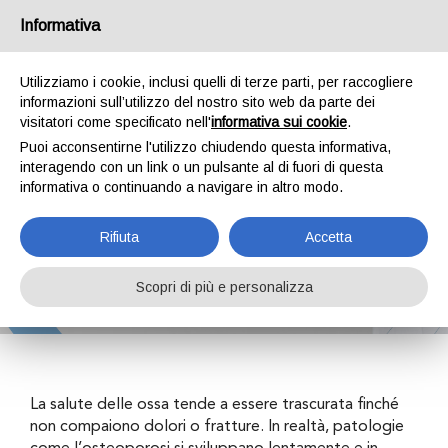
Informativa
Utilizziamo i cookie, inclusi quelli di terze parti, per raccogliere
informazioni sull’utilizzo del nostro sito web da parte dei
visitatori come specificato nell'
informativa sui cookie
.
Puoi acconsentirne l'utilizzo chiudendo questa informativa,
MOC Ecografica
interagendo con un link o un pulsante al di fuori di questa
informativa o continuando a navigare in altro modo.
(REMS)
Rifiuta
Accetta
Scopri di più e personalizza
Home
Attività
Visite specialistiche
MOC Ecografica (REMS)
La salute delle ossa tende a essere trascurata finché
non compaiono dolori o fratture. In realtà, patologie