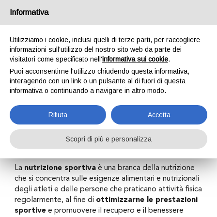
Informativa
Utilizziamo i cookie, inclusi quelli di terze parti, per raccogliere
informazioni sull’utilizzo del nostro sito web da parte dei
visitatori come specificato nell'
informativa sui cookie
.
Puoi acconsentirne l'utilizzo chiudendo questa informativa,
Nutrizione sportiva
interagendo con un link o un pulsante al di fuori di questa
informativa o continuando a navigare in altro modo.
Rifiuta
Accetta
Home
Attività
Visite specialistiche
Nutrizione sportiva
Scopri di più e personalizza
La
nutrizione sportiva
è una branca della nutrizione
che si concentra sulle esigenze alimentari e nutrizionali
degli atleti e delle persone che praticano attività fisica
regolarmente, al fine di
ottimizzar
n
e le prestazioni
sportive
e promuovere il recupero e il benessere