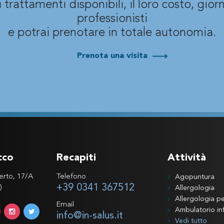
 i trattamenti disponibili, il loro costo, giorni
professionisti
e potrai prenotare in totale autonomia.
Prenota una visita
cco
Recapiti
Attività
erto, 17/A
Telefono
Agopuntura
+39 0341 367512
)
Allergologia
Allergologia pe
Email
Ambulatorio inf
info@in-salus.it
Vedi tutto