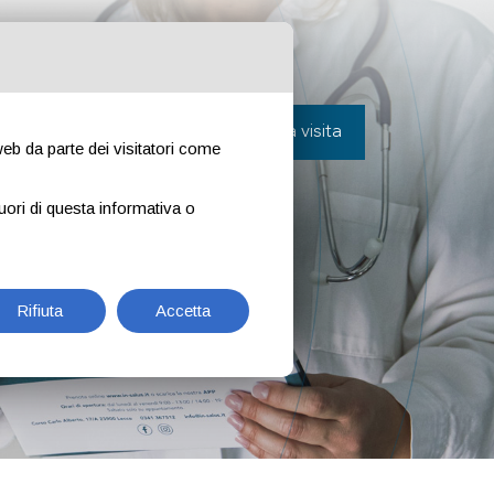
vora con noi
Contatti
Prenota una visita
 web da parte dei visitatori come
uori di questa informativa o
Rifiuta
Accetta