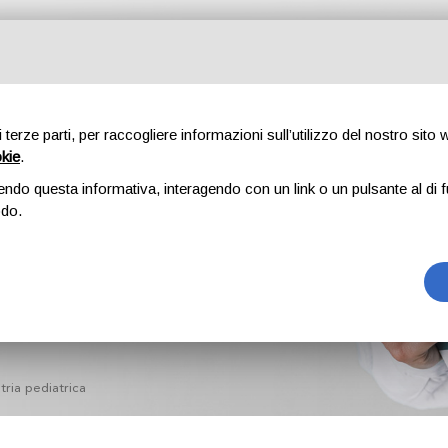
isti
Corsi
Ambulatori
Novità
Blog
Guide gratuite
La
di terze parti, per raccogliere informazioni sull’utilizzo del nostro sito
okie
.
endo questa informativa, interagendo con un link o un pulsante al di f
ngoiatria
odo.
tria pediatrica