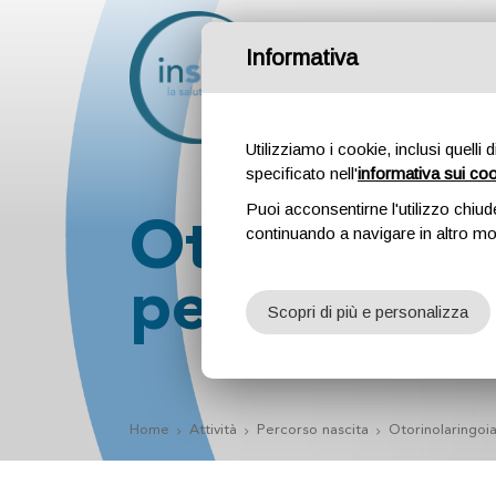
Informativa
Attività
Profession
Utilizziamo i cookie, inclusi quelli 
specificato nell'
informativa sui co
Puoi acconsentirne l'utilizzo chiud
Otorinolari
continuando a navigare in altro m
pediatrica
Scopri di più e personalizza
Home
Attività
Percorso nascita
Otorinolaringoia