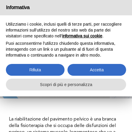
Informativa
Utilizziamo i cookie, inclusi quelli di terze parti, per raccogliere
informazioni sull’utilizzo del nostro sito web da parte dei
visitatori come specificato nell'
informativa sui cookie
.
Puoi acconsentirne l'utilizzo chiudendo questa informativa,
Riabilitazione del
interagendo con un link o un pulsante al di fuori di questa
informativa o continuando a navigare in altro modo.
pavimento pelvico
Rifiuta
Accetta
Scopri di più e personalizza
Home
Attività
Fisioterapia
Riabilitazione del pavimento pelvico
La riabilitazione del pavimento pelvico è una branca
della fisioterapia che si occupa delle disfunzioni del