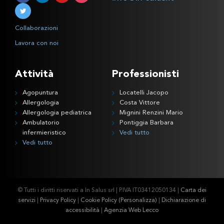
Collaborazioni
Lavora con noi
Attività
Professionisti
Agopuntura
Locatelli Jacopo
Allergologia
Costa Vittore
Allergologia pediatrica
Mignini Renzini Mario
Ambulatorio
Pontiggia Barbara
infermieristico
Vedi tutto
Vedi tutto
© Tutti i diritti riservati a In Salus srl | P.IVA IT03412050134 |
Carta dei
servizi
|
Privacy Policy
|
Cookie Policy
(Personalizza)
|
Dichiarazione di
accessibilità
|
Agenzia Web Lecco