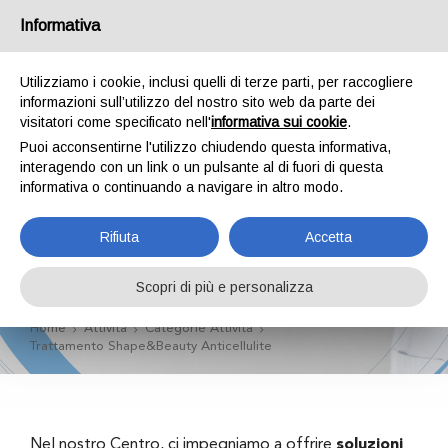
Informativa
Utilizziamo i cookie, inclusi quelli di terze parti, per raccogliere
informazioni sull’utilizzo del nostro sito web da parte dei
visitatori come specificato nell'
informativa sui cookie
.
Puoi acconsentirne l'utilizzo chiudendo questa informativa,
Trattamento
interagendo con un link o un pulsante al di fuori di questa
informativa o continuando a navigare in altro modo.
Shape&Beauty
Rifiuta
Accetta
Anticellulite
Scopri di più e personalizza
Home
Attività
Categorie Attività
Trattamento Shape&Beauty Anticellulite
Nel nostro Centro, ci impegniamo a offrire
soluzioni