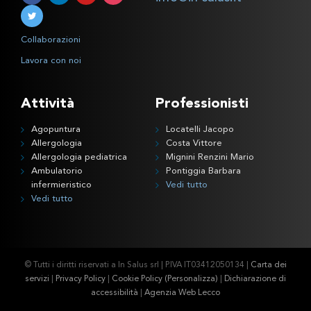
Collaborazioni
Lavora con noi
Attività
Professionisti
Agopuntura
Locatelli Jacopo
Allergologia
Costa Vittore
Allergologia pediatrica
Mignini Renzini Mario
Ambulatorio
Pontiggia Barbara
infermieristico
Vedi tutto
Vedi tutto
© Tutti i diritti riservati a In Salus srl | P.IVA IT03412050134 |
Carta dei
servizi
|
Privacy Policy
|
Cookie Policy
(Personalizza)
|
Dichiarazione di
accessibilità
|
Agenzia Web Lecco