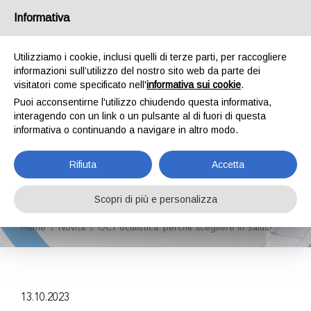
Informativa
Utilizziamo i cookie, inclusi quelli di terze parti, per raccogliere
informazioni sull’utilizzo del nostro sito web da parte dei
visitatori come specificato nell'
informativa sui cookie
.
Puoi acconsentirne l'utilizzo chiudendo questa informativa,
OCT oculistica:
interagendo con un link o un pulsante al di fuori di questa
informativa o continuando a navigare in altro modo.
perchè scegliere In
Rifiuta
Accetta
Salus?
Scopri di più e personalizza
Home
Novità
OCT oculistica: perchè scegliere In Salus?
13.10.2023