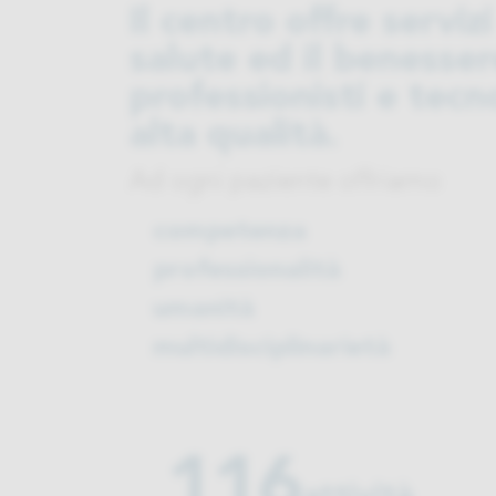
Il centro offre servizi
salute ed il benesse
professionisti e tecn
alta qualità.
Ad ogni paziente offriamo
competenza
professionalità
umanità
multidisciplinarietà
116