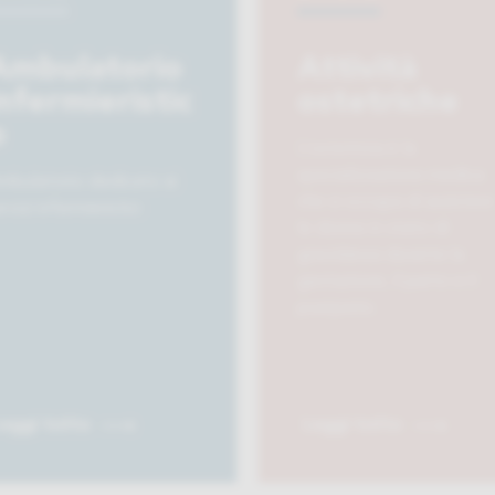
Ambulatorio
Attività
nfermieristic
ostetriche
o
L’ostetricia è la
specializzazione medica
mbulatorio dedicato ai
che si occupa di assistere
rvizi infermieristici
le donne in stato di
gravidanza durante la
gestazione, il parto e il
puerperio.
eggi tutto
Leggi tutto