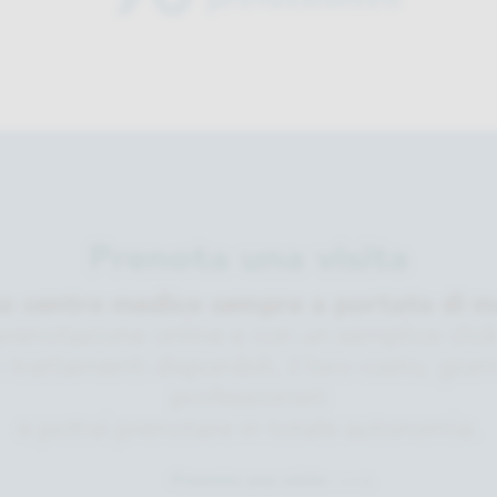
professionisti
Prenota una visita
tuo centro medico sempre a portata di m
prenotazione online e con un semplice click
 i trattamenti disponibili, il loro costo, giorni
professionisti
e potrai prenotare in totale autonomia.
Prenota una visita