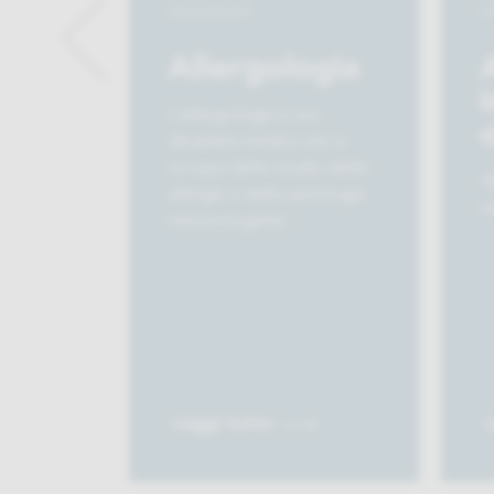
Allergologia
i
L’allergologia è una
disciplina medica che si
occupa dello studio delle
A
allergie e delle patologie
se
immunologiche.
Leggi tutto
L