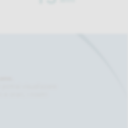
anni
ano.
 potrai visualizzare
 e orari, i nostri