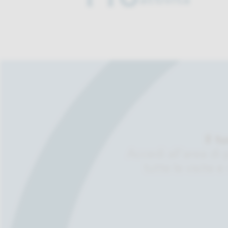
attività
Il 
Accedi all’area di 
tutte le visite e