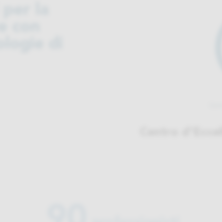
 per la
re con
ologie di
Centro d'Eccel
90