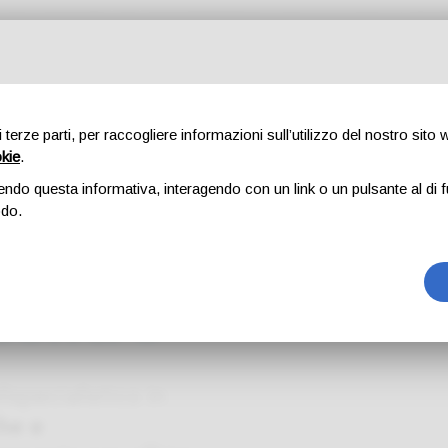
ti
Corsi
Ambulatori
Novità
Blog
Guide gratuite
Lav
di terze parti, per raccogliere informazioni sull’utilizzo del nostro sito
okie
.
endo questa informativa, interagendo con un link o un pulsante al di f
odo.
luzione
centro
ispecialistico in
he e