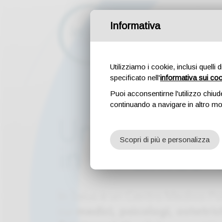
Informativa
Attività
Professionis
Utilizziamo i cookie, inclusi quelli 
specificato nell'
informativa sui co
Puoi acconsentirne l'utilizzo chiud
continuando a navigare in altro m
Un'
unica so
Scopri di più e personalizza
in un
unico 
In Salus è un Centro Medico Pol
cui
medici, psicologi, ostetric