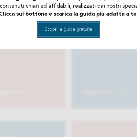
pediatrica
contenuti chiari ed affidabili, realizzati dai nostri special
Branca della Medicina ch
Clicca sul bottone e scarica la guida più adatta a te
si occupa delle malattie
’allergologia è una
del sistema vascolare,
sciplina medica che si
legate alla circolazione d
Scopri le guide gratuite
ccupa dello studio delle
sangue attraverso arterie
llergie e delle patologie
vene, vasi linfatici e
mmunologiche.
sistema microcircolatorio
eggi tutto
Leggi tutto
TTIVITÀ
ATTIVITÀ