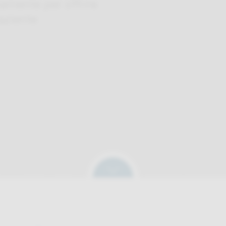
amente per offrire
aziente