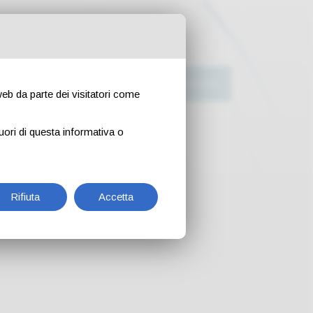
ora con noi
Contatti
Prenota una visita
 web da parte dei visitatori come
uori di questa informativa o
Rifiuta
Accetta