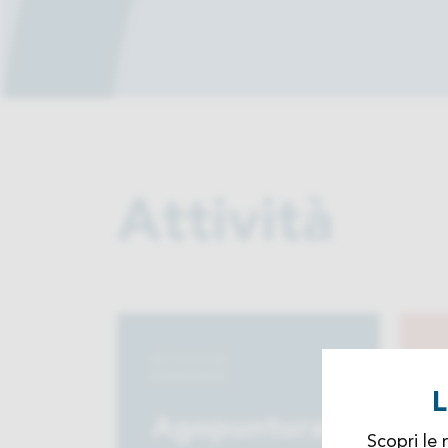
Attività
ATTIVITÀ
A
L
Agopuntura
Scopri le