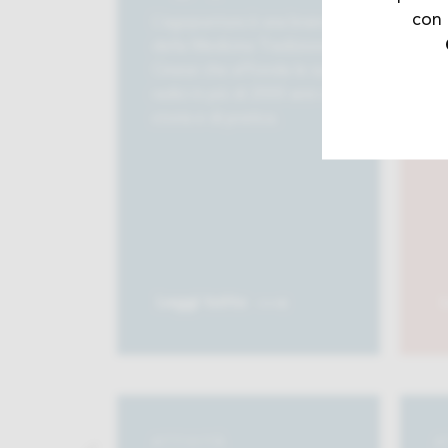
con 
L’agopuntura è una branca
della Medicina Tradizionale
L
Cinese che affonda le sue
di
radici in più di 2000 anni di
o
storia e di pratica.
a
i
Leggi tutto
L
ATTIVITÀ
A