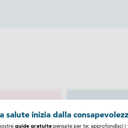
TTIVITÀ
ATTIVITÀ
a salute inizia dalla consapevolez
Allergologia
Angiologia
 nostre
guide gratuite
pensate per te: approfondisci i 