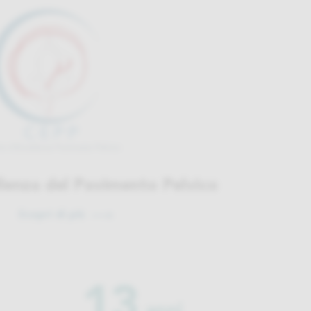
lenza del Pavimento Pelvico
Scopri di più
13