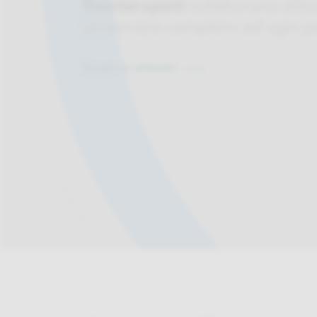
fisioterapisti
collaborano attiv
un servizio completo ad ogni p
Scopri le attività